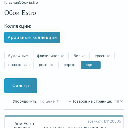
Главная
Обои
Estro
Обои Estro
Коллекции:
Архивные коллекции
бумажные
флизелиновые
белые
красные
оранжевые
розовые
серые
еще ...
синие
в коридор
для гостиной
для кабинета
для кухни
для спальни
Фильтр
Упорядочить:
Товаров на странице:
артикул: b1120505