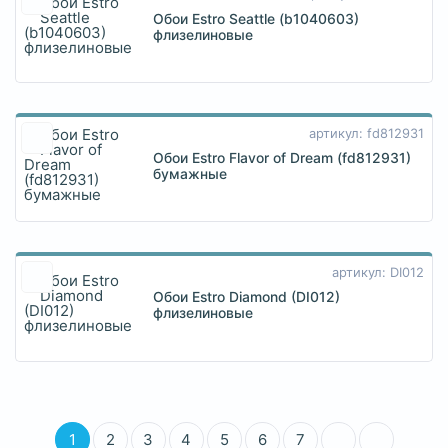
Обои Estro Seattle (b1040603)
флизелиновые
артикул: fd812931
Обои Estro Flavor of Dream (fd812931)
бумажные
артикул: DI012
Обои Estro Diamond (DI012)
флизелиновые
1
2
3
4
5
6
7