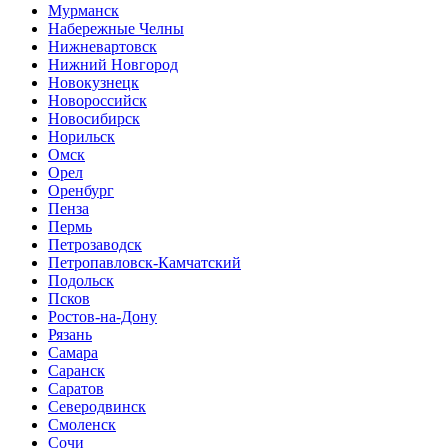
Мурманск
Набережные Челны
Нижневартовск
Нижний Новгород
Новокузнецк
Новороссийск
Новосибирск
Норильск
Омск
Орел
Оренбург
Пенза
Пермь
Петрозаводск
Петропавловск-Камчатский
Подольск
Псков
Ростов-на-Дону
Рязань
Самара
Саранск
Саратов
Северодвинск
Смоленск
Сочи