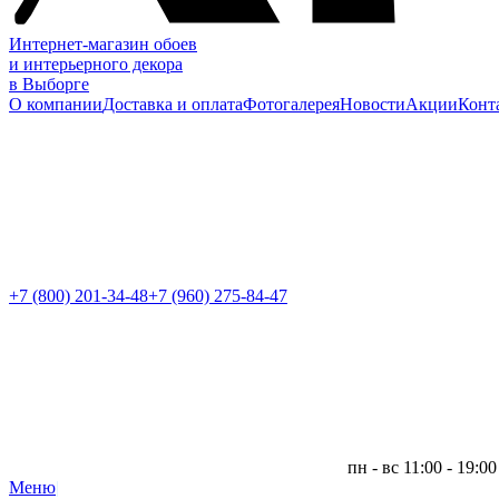
Интернет-магазин обоев
и интерьерного декора
в Выборге
О компании
Доставка и оплата
Фотогалерея
Новости
Акции
Конт
+7 (800)
201-34-48
+7 (960) 275-84-47
пн - вс 11:00 - 19:00
Меню
|