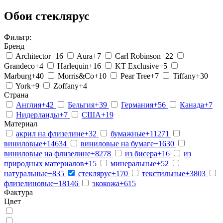
Обои стеклярус
Фильтр:
Бренд
Architector
+16
Aura
+7
Carl Robinson
+22
Grandeco
+4
Harlequin
+16
KT Exclusive
+5
Marburg
+40
Morris&Co
+10
Pear Tree
+7
Tiffany
+30
York
+9
Zoffany
+4
Страна
Англия
+42
Бельгия
+39
Германия
+56
Канада
+7
Нидерланды
+7
США
+19
Материал
акрил на флизелине
+32
бумажные
+11271
виниловые
+14634
виниловые на бумаге
+1630
виниловые на флизелине
+8278
из бисера
+16
из
природных материалов
+15
минеральные
+52
натуральные
+835
стеклярус
+170
текстильные
+3803
флизелиновые
+18146
экокожа
+615
Фактура
Цвет