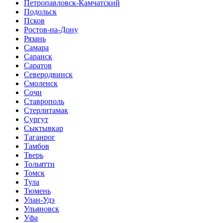
Петропавловск-Камчатский
Подольск
Псков
Ростов-на-Дону
Рязань
Самара
Саранск
Саратов
Северодвинск
Смоленск
Сочи
Ставрополь
Стерлитамак
Сургут
Сыктывкар
Таганрог
Тамбов
Тверь
Тольятти
Томск
Тула
Тюмень
Улан-Удэ
Ульяновск
Уфа