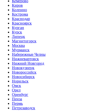
Кемерово
Киров
Колпино
Кострома
Краснодар
Красноярск
Курган
Курск
Липецк
Магнитогорск
Москва
Мурманск
Набережные Челны
Нижневартовск
Нижний Новгород
Новокузнецк
Новороссийск
Новосибирск
Норильск
Омск
Орел
Оренбург
Пенза
Пермь
Петрозаводск