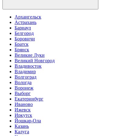
Архангельск
Астрахань
Барнаул
Белгород
Боровичи
Братск
Брянск
Великие Луки
Великий Новгород
Владивосток
Владимир
Волгоград
Вологда
Воронеж
Выборг
Екатеринбург
Иваново
Ижевск
Иркутск
Йошкар-Ола
Казань
Калуга