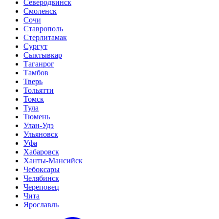
Северодвинск
Смоленск
Сочи
Ставрополь
Стерлитамак
Сургут
Сыктывкар
Таганрог
Тамбов
Тверь
Тольятти
Томск
Тула
Тюмень
Улан-Удэ
Ульяновск
Уфа
Хабаровск
Ханты-Мансийск
Чебоксары
Челябинск
Череповец
Чита
Ярославль