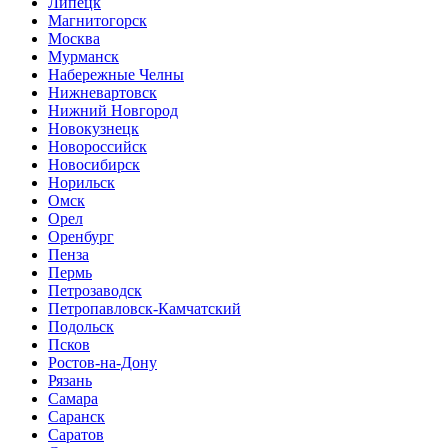
Липецк
Магнитогорск
Москва
Мурманск
Набережные Челны
Нижневартовск
Нижний Новгород
Новокузнецк
Новороссийск
Новосибирск
Норильск
Омск
Орел
Оренбург
Пенза
Пермь
Петрозаводск
Петропавловск-Камчатский
Подольск
Псков
Ростов-на-Дону
Рязань
Самара
Саранск
Саратов