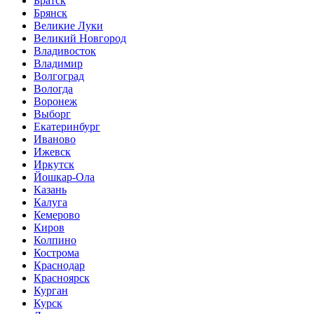
Братск
Брянск
Великие Луки
Великий Новгород
Владивосток
Владимир
Волгоград
Вологда
Воронеж
Выборг
Екатеринбург
Иваново
Ижевск
Иркутск
Йошкар-Ола
Казань
Калуга
Кемерово
Киров
Колпино
Кострома
Краснодар
Красноярск
Курган
Курск