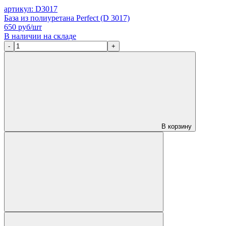
артикул: D3017
База из полиуретана Perfect (D 3017)
650
руб/шт
В наличии на складе
-
+
В корзину