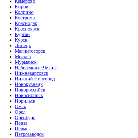
Кемерово
Киров
Колпино
Кострома
Краснодар
Красноярск
Курган
Курск
Липецк
Магнитогорск
Москва
Мурманск
Набережные Челны
Нижневартовск
Нижний Новгород
Новокузнецк
Новороссийск
Новосибирск
Норильск
Омск
Орел
Оренбург
Пенза
Пермь
Петрозаводск