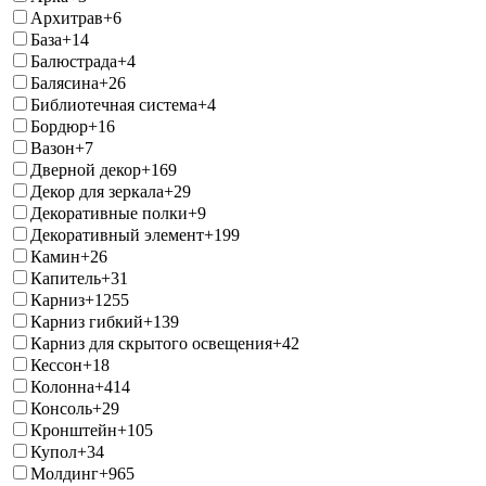
Архитрав
+6
База
+14
Балюстрада
+4
Балясина
+26
Библиотечная система
+4
Бордюр
+16
Вазон
+7
Дверной декор
+169
Декор для зеркала
+29
Декоративные полки
+9
Декоративный элемент
+199
Камин
+26
Капитель
+31
Карниз
+1255
Карниз гибкий
+139
Карниз для скрытого освещения
+42
Кессон
+18
Колонна
+414
Консоль
+29
Кронштейн
+105
Купол
+34
Молдинг
+965