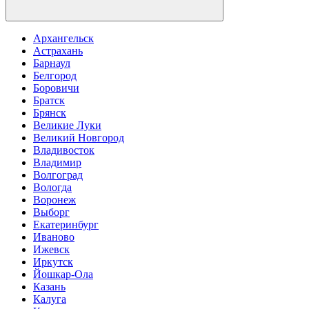
Архангельск
Астрахань
Барнаул
Белгород
Боровичи
Братск
Брянск
Великие Луки
Великий Новгород
Владивосток
Владимир
Волгоград
Вологда
Воронеж
Выборг
Екатеринбург
Иваново
Ижевск
Иркутск
Йошкар-Ола
Казань
Калуга