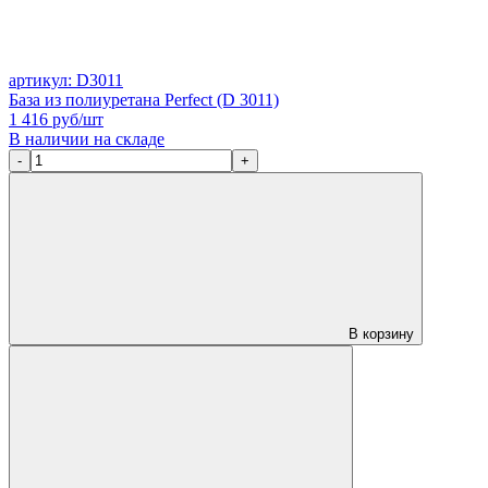
артикул: D3011
База из полиуретана Perfect (D 3011)
1 416
руб/шт
В наличии на складе
-
+
В корзину