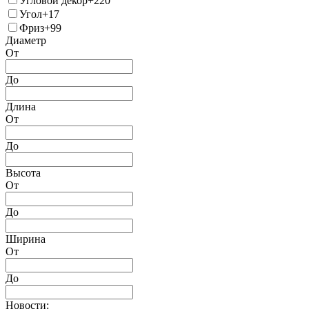
Угловой декор
+220
Угол
+17
Фриз
+99
Диаметр
От
До
Длина
От
До
Высота
От
До
Ширина
От
До
Новости: