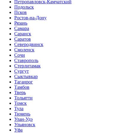
Петропавловск-Камчатский
Подольск
Псков
Ростов-на-Дону
Рязань
Самара
Саранск
Саратов
Северодвинск
Смоленск
Сочи
Ставрополь
Стерлитамак
Сургут
Сыктывкар
Таганрог
Тамбов
Тверь
Тольятти
Томск
Тула
Тюмень
Улан-Удэ
Ульяновск
Уфа