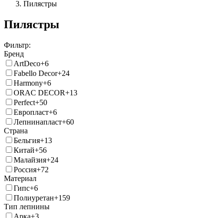
Пилястры
Пилястры
Фильтр:
Бренд
ArtDeco
+6
Fabello Decor
+24
Harmony
+6
ORAC DECOR
+13
Perfect
+50
Европласт
+6
Лепнинапласт
+60
Страна
Бельгия
+13
Китай
+56
Малайзия
+24
Россия
+72
Материал
Гипс
+6
Полиуретан
+159
Тип лепнины
Арка
+3