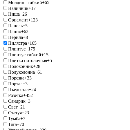
Молдинг гибкий
+65
Наличник
+17
Ниша
+26
Орнамент
+123
Панель
+5
Панно
+62
Перила
+8
Пилястра
+165
Плинтус
+175
Плинтус гибкий
+15
Плитка потолочная
+5
Подоконник
+28
Полуколонна
+61
Порезка
+33
Портал
+3
Пъедестал
+24
Розетка
+452
Сандрик
+3
Свет
+21
Статуя
+23
Тумба
+7
Тяга
+70