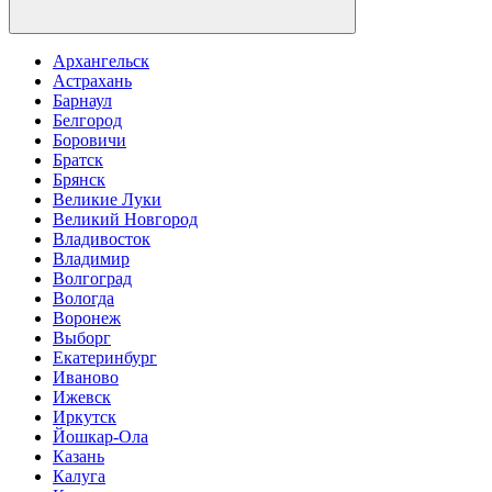
Архангельск
Астрахань
Барнаул
Белгород
Боровичи
Братск
Брянск
Великие Луки
Великий Новгород
Владивосток
Владимир
Волгоград
Вологда
Воронеж
Выборг
Екатеринбург
Иваново
Ижевск
Иркутск
Йошкар-Ола
Казань
Калуга