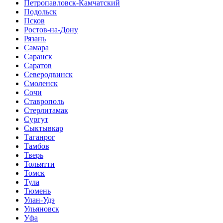
Петропавловск-Камчатский
Подольск
Псков
Ростов-на-Дону
Рязань
Самара
Саранск
Саратов
Северодвинск
Смоленск
Сочи
Ставрополь
Стерлитамак
Сургут
Сыктывкар
Таганрог
Тамбов
Тверь
Тольятти
Томск
Тула
Тюмень
Улан-Удэ
Ульяновск
Уфа