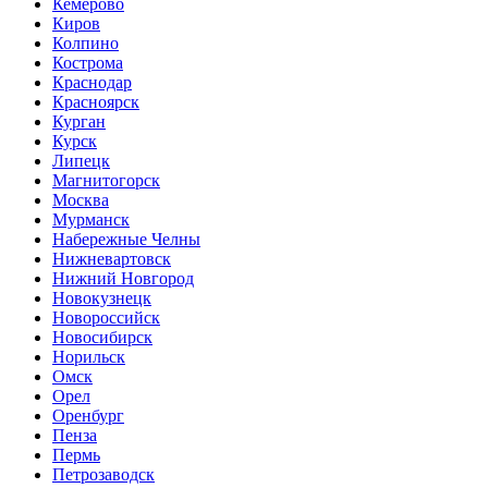
Кемерово
Киров
Колпино
Кострома
Краснодар
Красноярск
Курган
Курск
Липецк
Магнитогорск
Москва
Мурманск
Набережные Челны
Нижневартовск
Нижний Новгород
Новокузнецк
Новороссийск
Новосибирск
Норильск
Омск
Орел
Оренбург
Пенза
Пермь
Петрозаводск