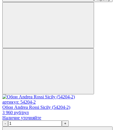
артикул: 54204-2
Обои Andrea Rossi Sicily (54204-2)
3 960
руб/рул
Наличие уточняйте
-
+