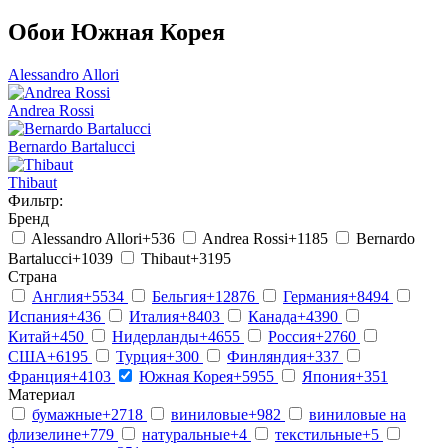
Обои Южная Корея
Alessandro Allori
Andrea Rossi
Bernardo Bartalucci
Thibaut
Фильтр:
Бренд
Alessandro Allori
+536
Andrea Rossi
+1185
Bernardo
Bartalucci
+1039
Thibaut
+3195
Страна
Англия
+5534
Бельгия
+12876
Германия
+8494
Испания
+436
Италия
+8403
Канада
+4390
Китай
+450
Нидерланды
+4655
Россия
+2760
США
+6195
Турция
+300
Финляндия
+337
Франция
+4103
Южная Корея
+5955
Япония
+351
Материал
бумажные
+2718
виниловые
+982
виниловые на
флизелине
+779
натуральные
+4
текстильные
+5