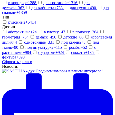
в коридор
+1288
для гостиной
+1316
для
детской
+362
для кабинета
+738
для кухни
+490
для
спальни
+1359
Тип
рулонные
+5414
Дизайн
абстрактные
+24
в клетку
+47
в полоску
+264
геометрия
+734
дамаск
+456
детские
+66
королевская
лилия
+4
однотонные
+331
под камень
+8
под
ткань
+90
под штукатурку
+115
ромбы
+52
с
растениями
+984
с узорами
+924
сюжеты
+185
фактура
+590
Сбросить фильтр
Новости: