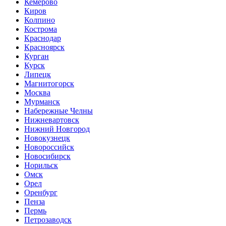
Кемерово
Киров
Колпино
Кострома
Краснодар
Красноярск
Курган
Курск
Липецк
Магнитогорск
Москва
Мурманск
Набережные Челны
Нижневартовск
Нижний Новгород
Новокузнецк
Новороссийск
Новосибирск
Норильск
Омск
Орел
Оренбург
Пенза
Пермь
Петрозаводск