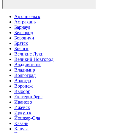
Архангельск
Астрахань
Барнаул
Белгород
Боровичи
Братск
Брянск
Великие Луки
Великий Новгород
Владивосток
Владимир
Волгоград
Вологда
Воронеж
Выборг
Екатеринбург
Иваново
Ижевск
Иркутск
Йошкар-Ола
Казань
Калуга