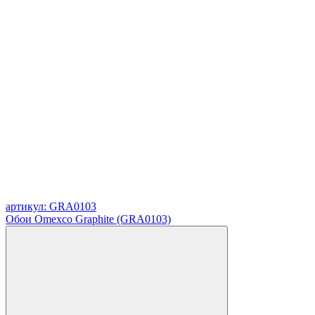
артикул: GRA0103
Обои Omexco Graphite (GRA0103)