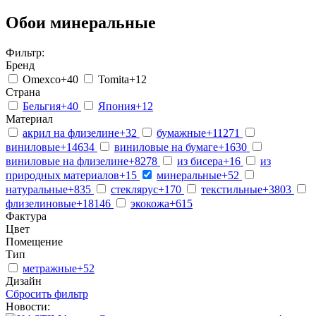
Обои минеральные
Фильтр:
Бренд
Omexco
+40
Tomita
+12
Страна
Бельгия
+40
Япония
+12
Материал
акрил на флизелине
+32
бумажные
+11271
виниловые
+14634
виниловые на бумаге
+1630
виниловые на флизелине
+8278
из бисера
+16
из
природных материалов
+15
минеральные
+52
натуральные
+835
стеклярус
+170
текстильные
+3803
флизелиновые
+18146
экокожа
+615
Фактура
Цвет
Помещение
Тип
метражные
+52
Дизайн
Сбросить фильтр
Новости: