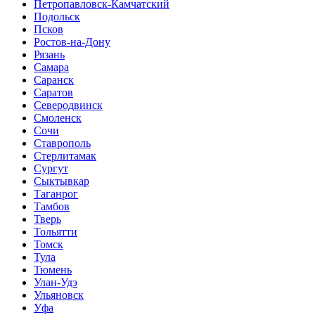
Петропавловск-Камчатский
Подольск
Псков
Ростов-на-Дону
Рязань
Самара
Саранск
Саратов
Северодвинск
Смоленск
Сочи
Ставрополь
Стерлитамак
Сургут
Сыктывкар
Таганрог
Тамбов
Тверь
Тольятти
Томск
Тула
Тюмень
Улан-Удэ
Ульяновск
Уфа